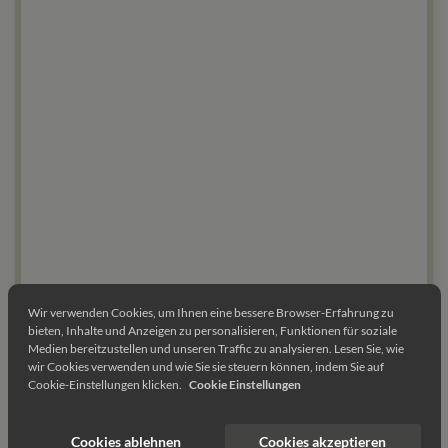
Wir verwenden Cookies, um Ihnen eine bessere Browser-Erfahrung zu
„Das hätte ich niemals gedacht!“
bieten, Inhalte und Anzeigen zu personalisieren, Funktionen für soziale
Medien bereitzustellen und unseren Traffic zu analysieren. Lesen Sie, wie
wir Cookies verwenden und wie Sie sie steuern können, indem Sie auf
"Die Zeit mit euch war und ist eine
absolute
Cookie-Einstellungen klicken.
Cookie Einstellungen
Bereicherung
für mein gesamtes Leben.
Ohne euch wäre ich
beruflich & privat
nie
Cookies ablehnen
Cookies akzeptieren