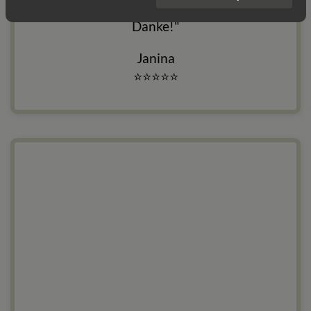
diese großen Schritte für mich gegangen.
Danke!"
Janina
⭐
⭐
⭐
⭐
⭐