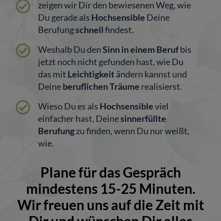
zeigen wir Dir den bewiesenen Weg, wie
Du gerade als
Hochsensible
Deine
Berufung
schnell
findest.
Weshalb Du den
Sinn in einem Beruf
bis
jetzt noch nicht gefunden hast, wie Du
das mit
Leichtigkeit
ändern kannst und
Deine
beruflichen Träume
realisierst.
Wieso Du es als
Hochsensible
viel
einfacher hast, Deine
sinnerfüllte
Berufung
zu finden, wenn Du nur weißt,
wie.
Plane für das Gespräch
mindestens 15-25 Minuten.
Wir freuen uns auf die Zeit mit
Dir und wünschen Dir alles