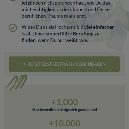
jetzt
noch nicht gefunden hast, wie Du das
mit Leichtigkeit
ändern kannst und Deine
beruflichen Träume realisierst.
Wieso Du es als Hochsensible
viel einfacher
hast, Deine
sinnerfüllte Berufung zu
finden
, wenn Du nur weißt, wie.
JETZT ERSTGESPRÄCH VEREINBAREN
+1.000
Hochsensible erfolgreich gecoached
+10.000