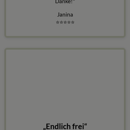
Danke!"
Janina
⭐
⭐
⭐
⭐
⭐
„Endlich frei“