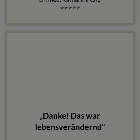
⭐
⭐
⭐
⭐
⭐
„Danke! Das war
lebensverändernd“