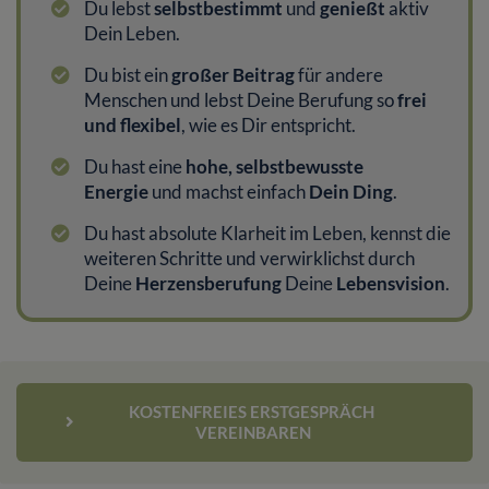
Du lebst
selbstbestimmt
und
genießt
aktiv
Dein Leben.
Du bist ein
großer Beitrag
für andere
Menschen und lebst Deine Berufung so
frei
und flexibel
, wie es Dir entspricht.
Du hast eine
hohe, selbstbewusste
Energie
und machst einfach
Dein Ding
.
Du hast absolute Klarheit im Leben, kennst die
weiteren Schritte und verwirklichst durch
Deine
Herzensberufung
Deine
Lebensvision
.
KOSTENFREIES ERSTGESPRÄCH 
VEREINBAREN