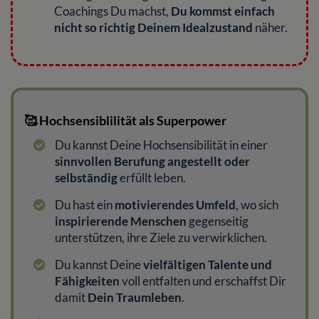
Coachings Du machst,
Du kommst einfach
nicht so richtig Deinem Idealzustand
näher.
🥰 Hochsensiblilität als Superpower
Du kannst Deine Hochsensibilität in einer
sinnvollen Berufung angestellt oder
selbständig
erfüllt leben.
Du hast ein
motivierendes Umfeld
, wo sich
inspirierende Menschen
gegenseitig
unterstützen, ihre Ziele zu verwirklichen.
Du kannst Deine
vielfältigen Talente und
Fähigkeiten
voll entfalten und erschaffst Dir
damit
Dein Traumleben
.