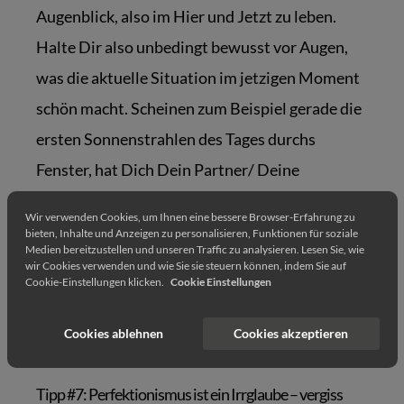
Augenblick, also im Hier und Jetzt zu leben.
Halte Dir also unbedingt bewusst vor Augen,
was die aktuelle Situation im jetzigen Moment
schön macht. Scheinen zum Beispiel gerade die
ersten Sonnenstrahlen des Tages durchs
Fenster, hat Dich Dein Partner/ Deine
Partnerin gerade liebevoll in den Arm
Wir verwenden Cookies, um Ihnen eine bessere Browser-Erfahrung zu
genommen? Im Grunde genommen sind es die
bieten, Inhalte und Anzeigen zu personalisieren, Funktionen für soziale
Medien bereitzustellen und unseren Traffic zu analysieren. Lesen Sie, wie
kleinen Momente, die unser Leben gerade in
wir Cookies verwenden und wie Sie sie steuern können, indem Sie auf
Cookie-Einstellungen klicken.
Cookie Einstellungen
diesem Augenblick so wertvoll machen und
bereichern.
Cookies ablehnen
Cookies akzeptieren
Tipp #7: Perfektionismus ist ein Irrglaube – vergiss