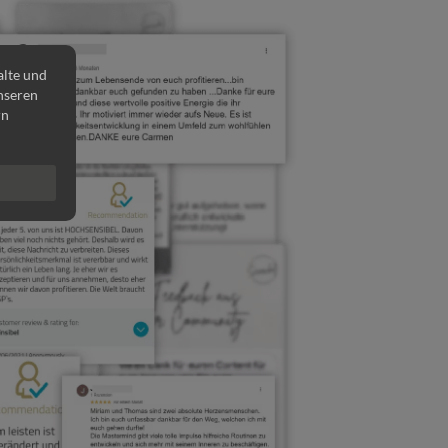
alte und
unseren
rn