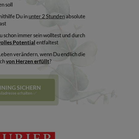
n soll
mithilfe Du in
unter 2 Stunden
absolute
ast
Du schon immer sein wolltest und durch
olles Potential
entfaltest
Leben verändern, wenn Du endlich die
ich
von Herzen erfüllt
?
INING SICHERN
iladresse erhalten ✅