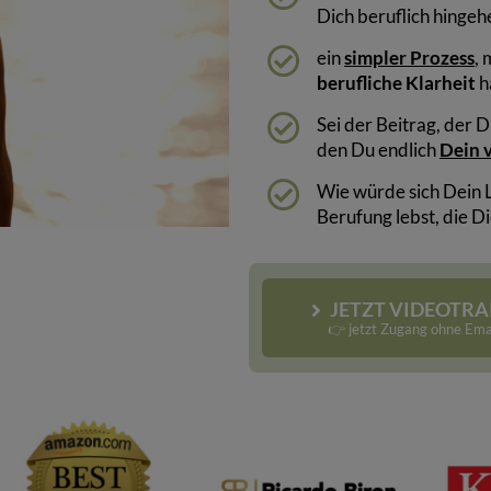
Dich beruflich hingehe
ein
simpler Prozess
, 
berufliche Klarheit
h
Sei der Beitrag, der 
den Du endlich
Dein v
Wie würde sich Dein 
Berufung lebst, die D
JETZT VIDEOTRA
👉 jetzt Zugang ohne Ema