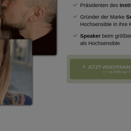
Präsidenten des
Inst
Gründer der Marke
Se
Hochsensible in ihre 
Speaker
beim größten
als Hochsensible
JETZT VIDEOTRAIN
👉 es fehlt nur 1