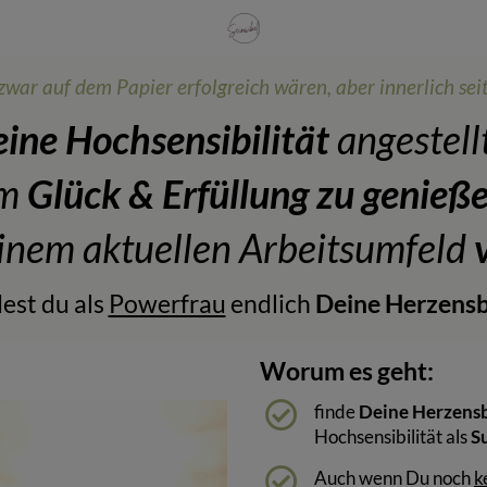
zwar auf dem Papier erfolgreich wären, aber innerlich seit
ine Hochsensibilität
angestell
um
Glück & Erfüllung zu genieß
inem aktuellen Arbeitsumfeld
ndest du als
Powerfrau
endlich
Deine Herzens
Worum es geht:
finde
Deine Herzens
Hochsensibilität als
S
Auch wenn Du noch
k