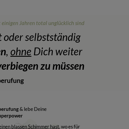
 einigen Jahren total unglücklich sind
t oder selbstständig
en
,
ohne
Dich weiter
verbiegen zu müssen
berufung
berufung
& lebe Deine
uperpower
einen blassen Schimmer hast
, wo es für